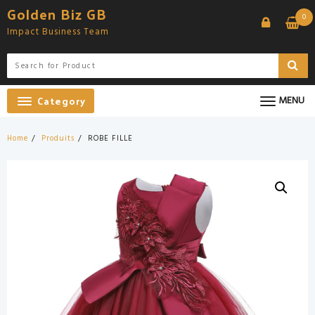
Skip
Golden Biz GB
0
to
Impact Business Team
content
Category
MENU
Home
Produits
ROBE FILLE