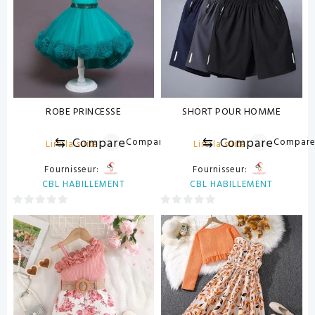
ROBE PRINCESSE
SHORT POUR HOMME
⇆
Compare
⇆
Compare
Compare
Compar
Lire la suite
Lire la suite
Fournisseur:
Fournisseur:
CBL HABILLEMENT
CBL HABILLEMENT
0
0
sur
sur
5
5