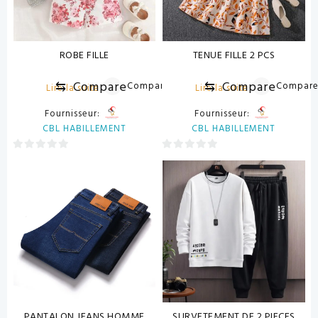
ROBE FILLE
TENUE FILLE 2 PCS
⇆
Compare
⇆
Compare
Compare
Compar
Lire la suite
Lire la suite
Fournisseur:
Fournisseur:
CBL HABILLEMENT
CBL HABILLEMENT
0
0
sur
sur
5
5
PANTALON JEANS HOMME
SURVETEMENT DE 2 PIECES