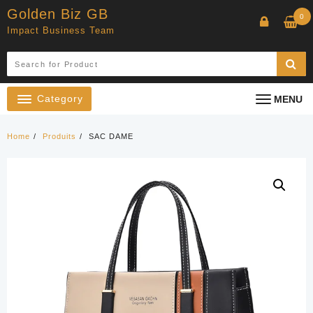
Skip
Golden Biz GB
0
to
Impact Business Team
content
Category
MENU
Home
Produits
SAC DAME