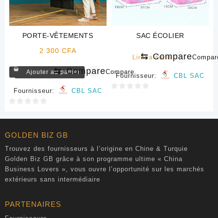
PORTE-VÊTEMENTS
SAC ÉCOLIER
2 300
CFA
⇆
Compare
Lire la suite
Compar
⇆
Compare
Compare
Ajouter au panier
Fournisseur:
CBL SAC
Fournisseur:
CBL SAC
0
sur
0
5
sur
5
GOLDEN BIZ GB
Trouvez des fournisseurs à l’origine en Chine & Turquie
Golden Biz GB grâce à son programme ultime « China
Business Lovers », vous ouvre l’opportunité sur les marchés
extérieurs sans intermédiaire
PARTENAIRES