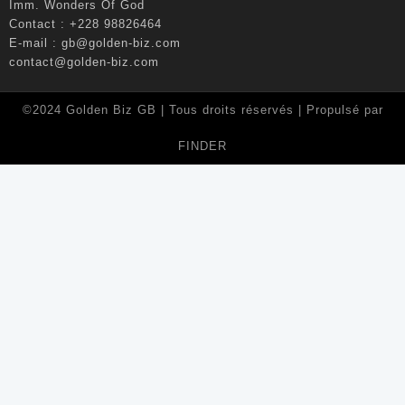
Imm. Wonders Of God
Contact : +228 98826464
E-mail :
gb@golden-biz.com
contact@golden-biz.com
©2024 Golden Biz GB | Tous droits réservés | Propulsé par
FINDER