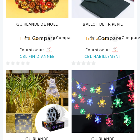
GUIRLANDE DE NOEL
BALLOT DE FRIPERIE
⇆
Compare
⇆
Compare
Compare
Compar
Lire la suite
Lire la suite
Fournisseur:
Fournisseur:
CBL FIN D'ANNEE
CBL HABILLEMENT
0
0
sur
sur
5
5
GUIRLANDE
GUIRLANDE