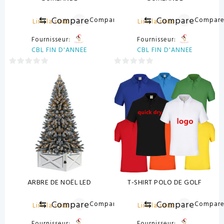
⇆
Compare
⇆
Compare
Compare
Compar
Lire la suite
Lire la suite
Fournisseur:
Fournisseur:
CBL FIN D'ANNEE
CBL FIN D'ANNEE
0
0
sur
sur
5
5
ARBRE DE NOËL LED
T-SHIRT POLO DE GOLF
⇆
Compare
⇆
Compare
Compare
Compar
Lire la suite
Lire la suite
Fournisseur:
Fournisseur: