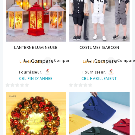
LANTERNE LUMINEUSE
COSTUMES GARCON
⇆
Compare
⇆
Compare
Compare
Compar
Lire la suite
Lire la suite
Fournisseur:
Fournisseur:
CBL FIN D'ANNEE
CBL HABILLEMENT
0
0
sur
sur
5
5