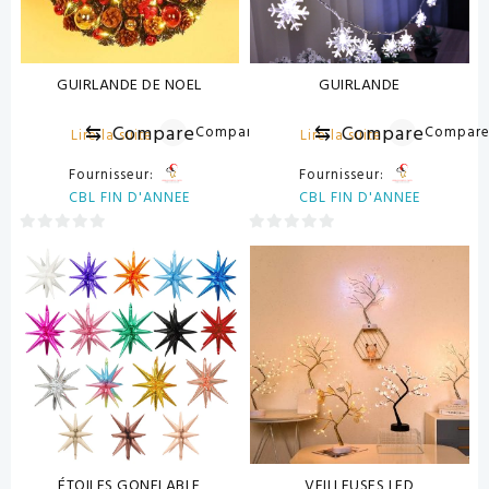
GUIRLANDE DE NOEL
GUIRLANDE
⇆
Compare
⇆
Compare
Compare
Compar
Lire la suite
Lire la suite
Fournisseur:
Fournisseur:
CBL FIN D'ANNEE
CBL FIN D'ANNEE
0
0
sur
sur
5
5
ÉTOILES GONFLABLE
VEILLEUSES LED