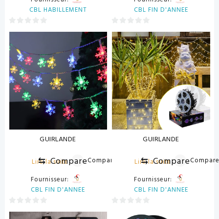
CBL HABILLEMENT
CBL FIN D'ANNEE
0
0
sur
sur
5
5
GUIRLANDE
GUIRLANDE
⇆
Compare
⇆
Compare
Compare
Compar
Lire la suite
Lire la suite
Fournisseur:
Fournisseur:
CBL FIN D'ANNEE
CBL FIN D'ANNEE
0
0