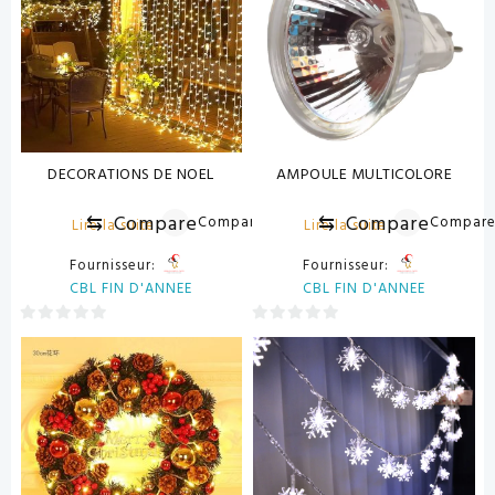
DECORATIONS DE NOEL
AMPOULE MULTICOLORE
⇆
Compare
⇆
Compare
Compare
Compar
Lire la suite
Lire la suite
Fournisseur:
Fournisseur:
CBL FIN D'ANNEE
CBL FIN D'ANNEE
0
0
sur
sur
5
5